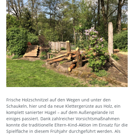
Frische Holzschnitzel auf den Wegen und unter den
Schaukeln, hier und da neue Klettergerüste aus Holz, ein
komplett sanierter Hügel – auf dem Außengelände ist
einiges passiert. Dank zahlreicher Vorsichtsmaßnahmen
konnte die traditionelle Eltern-Kind-Aktion im Einsatz für die
Spielfläche in diesem Frühjahr durchgeführt werden. Als